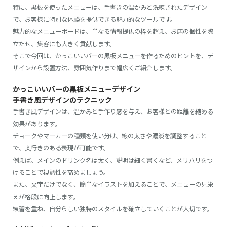
特に、黒板を使ったメニューは、手書きの温かみと洗練されたデザイン
で、お客様に特別な体験を提供できる魅力的なツールです。
魅力的なメニューボードは、単なる情報提供の枠を超え、お店の個性を際
立たせ、集客にも大きく貢献します。
そこで今回は、かっこいいバーの黒板メニューを作るためのヒントを、デ
ザインから設置方法、雰囲気作りまで幅広くご紹介します。
かっこいいバーの黒板メニューデザイン
手書き風デザインのテクニック
手書き風デザインは、温かみと手作り感を与え、お客様との距離を縮める
効果があります。
チョークやマーカーの種類を使い分け、線の太さや濃淡を調整すること
で、奥行きのある表現が可能です。
例えば、メインのドリンク名は太く、説明は細く書くなど、メリハリをつ
けることで視認性を高めましょう。
また、文字だけでなく、簡単なイラストを加えることで、メニューの見栄
えが格段に向上します。
練習を重ね、自分らしい独特のスタイルを確立していくことが大切です。